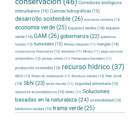
conservación
(46)
Corredores biológicos
interurbanos
(16)
Cuencas hidrográficas
(15)
desarrollo sostenible
(26)
economía solidaria
(12)
economía verde
(25)
Espacios verdes
(14)
espacio
GAM
(26)
gobernanza
(22)
verde
(14)
gobiernos
humedales
(15)
manglar
(14)
locales
(12)
Manejo integrado
(11)
mecanismos financieros
(12)
pago servicios
monitoreo
(11)
México
(11)
ambientales
(12)
paisaje urbano
(11)
Plantaciones forestales
(11)
recurso hídrico
(37)
producción sostenible
(13)
San José
REDD
(12)
Residuos sólidos
(12)
Redes de colaboración
(11)
SbN
(23)
(14)
seguridad alimentaria
(13)
sector forestal
(11)
Soluciones
servicios ecosistémicos
(13)
SINAC
(11)
basadas en la naturaleza
(24)
sostenibilidad
(13)
trama verde
(25)
territorios rurales
(13)