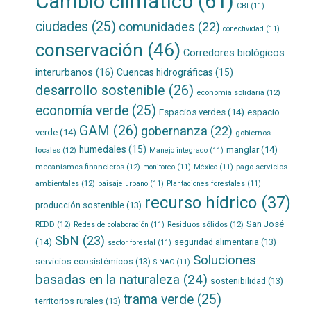
Cambio climático
(61)
CBI
(11)
ciudades
(25)
comunidades
(22)
conectividad
(11)
conservación
(46)
Corredores biológicos
interurbanos
(16)
Cuencas hidrográficas
(15)
desarrollo sostenible
(26)
economía solidaria
(12)
economía verde
(25)
Espacios verdes
(14)
espacio
GAM
(26)
gobernanza
(22)
verde
(14)
gobiernos
humedales
(15)
manglar
(14)
locales
(12)
Manejo integrado
(11)
mecanismos financieros
(12)
pago servicios
monitoreo
(11)
México
(11)
ambientales
(12)
paisaje urbano
(11)
Plantaciones forestales
(11)
recurso hídrico
(37)
producción sostenible
(13)
San José
REDD
(12)
Residuos sólidos
(12)
Redes de colaboración
(11)
SbN
(23)
(14)
seguridad alimentaria
(13)
sector forestal
(11)
Soluciones
servicios ecosistémicos
(13)
SINAC
(11)
basadas en la naturaleza
(24)
sostenibilidad
(13)
trama verde
(25)
territorios rurales
(13)