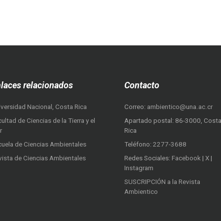
laces relacionados
Contacto
iversidad Nacional, Costa Rica
Correo:
ambientico@una.ac.cr
ultad de Ciencias de la Tierra y el
Apartado postal: 86-3000, Cost
r
Rica
cuela de Ciencias Ambientales
Teléfono:
2277-3688
vista de Ciencias Ambientales
Redes Sociales:
Facebook
|
X
|
Instagram
SUSCRIPCIÓN a la Revista
Ambientico