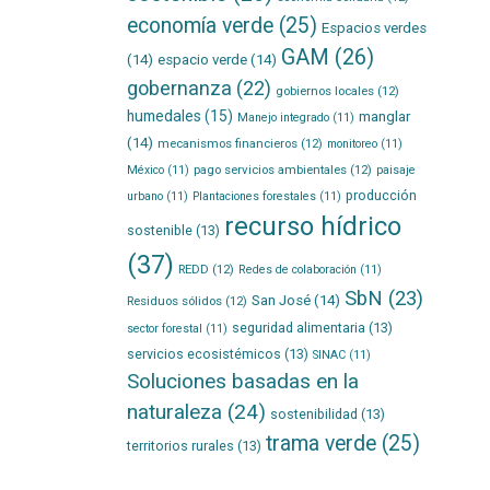
economía verde
(25)
Espacios verdes
GAM
(26)
(14)
espacio verde
(14)
gobernanza
(22)
gobiernos locales
(12)
humedales
(15)
manglar
Manejo integrado
(11)
(14)
mecanismos financieros
(12)
monitoreo
(11)
pago servicios ambientales
(12)
México
(11)
paisaje
producción
urbano
(11)
Plantaciones forestales
(11)
recurso hídrico
sostenible
(13)
(37)
REDD
(12)
Redes de colaboración
(11)
SbN
(23)
San José
(14)
Residuos sólidos
(12)
seguridad alimentaria
(13)
sector forestal
(11)
servicios ecosistémicos
(13)
SINAC
(11)
Soluciones basadas en la
naturaleza
(24)
sostenibilidad
(13)
trama verde
(25)
territorios rurales
(13)