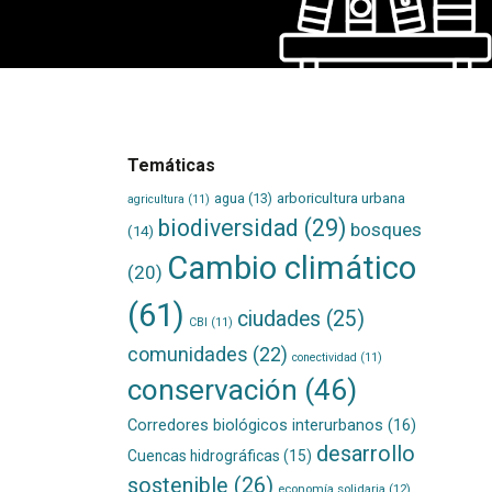
Temáticas
agua
(13)
arboricultura urbana
agricultura
(11)
biodiversidad
(29)
bosques
(14)
Cambio climático
(20)
(61)
ciudades
(25)
CBI
(11)
comunidades
(22)
conectividad
(11)
conservación
(46)
Corredores biológicos interurbanos
(16)
desarrollo
Cuencas hidrográficas
(15)
sostenible
(26)
economía solidaria
(12)