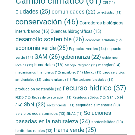
Cambio climático
(61)
CBI
(11)
ciudades
(25)
comunidades
(22)
conectividad
(11)
conservación
(46)
Corredores biológicos
interurbanos
(16)
Cuencas hidrográficas
(15)
desarrollo sostenible
(26)
economía solidaria
(12)
economía verde
(25)
Espacios verdes
(14)
espacio
GAM
(26)
gobernanza
(22)
verde
(14)
gobiernos
humedales
(15)
manglar
(14)
locales
(12)
Manejo integrado
(11)
mecanismos financieros
(12)
pago servicios
monitoreo
(11)
México
(11)
ambientales
(12)
paisaje urbano
(11)
Plantaciones forestales
(11)
recurso hídrico
(37)
producción sostenible
(13)
San José
REDD
(12)
Residuos sólidos
(12)
Redes de colaboración
(11)
SbN
(23)
(14)
seguridad alimentaria
(13)
sector forestal
(11)
Soluciones
servicios ecosistémicos
(13)
SINAC
(11)
basadas en la naturaleza
(24)
sostenibilidad
(13)
trama verde
(25)
territorios rurales
(13)