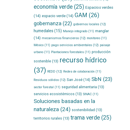
economía verde
(25)
Espacios verdes
GAM
(26)
(14)
espacio verde
(14)
gobernanza
(22)
gobiernos locales
(12)
humedales
(15)
manglar
Manejo integrado
(11)
(14)
mecanismos financieros
(12)
monitoreo
(11)
pago servicios ambientales
(12)
México
(11)
paisaje
producción
urbano
(11)
Plantaciones forestales
(11)
recurso hídrico
sostenible
(13)
(37)
REDD
(12)
Redes de colaboración
(11)
SbN
(23)
San José
(14)
Residuos sólidos
(12)
seguridad alimentaria
(13)
sector forestal
(11)
servicios ecosistémicos
(13)
SINAC
(11)
Soluciones basadas en la
naturaleza
(24)
sostenibilidad
(13)
trama verde
(25)
territorios rurales
(13)