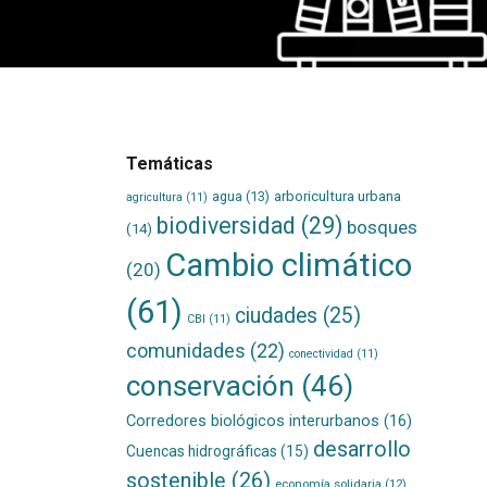
Temáticas
agua
(13)
arboricultura urbana
agricultura
(11)
biodiversidad
(29)
bosques
(14)
Cambio climático
(20)
(61)
ciudades
(25)
CBI
(11)
comunidades
(22)
conectividad
(11)
conservación
(46)
Corredores biológicos interurbanos
(16)
desarrollo
Cuencas hidrográficas
(15)
sostenible
(26)
economía solidaria
(12)