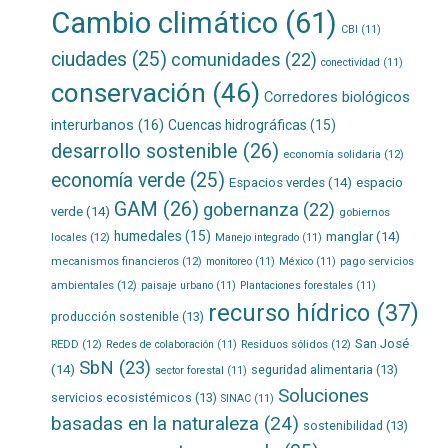
Cambio climático
(61)
CBI
(11)
ciudades
(25)
comunidades
(22)
conectividad
(11)
conservación
(46)
Corredores biológicos
interurbanos
(16)
Cuencas hidrográficas
(15)
desarrollo sostenible
(26)
economía solidaria
(12)
economía verde
(25)
Espacios verdes
(14)
espacio
GAM
(26)
gobernanza
(22)
verde
(14)
gobiernos
humedales
(15)
manglar
(14)
locales
(12)
Manejo integrado
(11)
mecanismos financieros
(12)
pago servicios
monitoreo
(11)
México
(11)
ambientales
(12)
paisaje urbano
(11)
Plantaciones forestales
(11)
recurso hídrico
(37)
producción sostenible
(13)
San José
REDD
(12)
Residuos sólidos
(12)
Redes de colaboración
(11)
SbN
(23)
(14)
seguridad alimentaria
(13)
sector forestal
(11)
Soluciones
servicios ecosistémicos
(13)
SINAC
(11)
basadas en la naturaleza
(24)
sostenibilidad
(13)