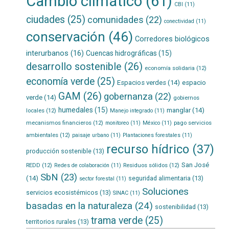
Cambio climático
(61)
CBI
(11)
ciudades
(25)
comunidades
(22)
conectividad
(11)
conservación
(46)
Corredores biológicos
interurbanos
(16)
Cuencas hidrográficas
(15)
desarrollo sostenible
(26)
economía solidaria
(12)
economía verde
(25)
Espacios verdes
(14)
espacio
GAM
(26)
gobernanza
(22)
verde
(14)
gobiernos
humedales
(15)
manglar
(14)
locales
(12)
Manejo integrado
(11)
mecanismos financieros
(12)
pago servicios
monitoreo
(11)
México
(11)
ambientales
(12)
paisaje urbano
(11)
Plantaciones forestales
(11)
recurso hídrico
(37)
producción sostenible
(13)
San José
REDD
(12)
Residuos sólidos
(12)
Redes de colaboración
(11)
SbN
(23)
(14)
seguridad alimentaria
(13)
sector forestal
(11)
Soluciones
servicios ecosistémicos
(13)
SINAC
(11)
basadas en la naturaleza
(24)
sostenibilidad
(13)
trama verde
(25)
territorios rurales
(13)