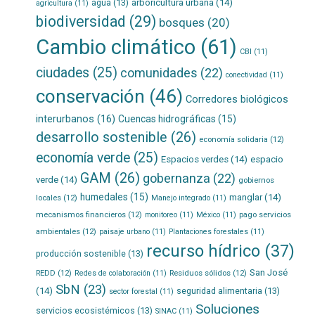
agua
(13)
arboricultura urbana
(14)
agricultura
(11)
biodiversidad
(29)
bosques
(20)
Cambio climático
(61)
CBI
(11)
ciudades
(25)
comunidades
(22)
conectividad
(11)
conservación
(46)
Corredores biológicos
interurbanos
(16)
Cuencas hidrográficas
(15)
desarrollo sostenible
(26)
economía solidaria
(12)
economía verde
(25)
Espacios verdes
(14)
espacio
GAM
(26)
gobernanza
(22)
verde
(14)
gobiernos
humedales
(15)
manglar
(14)
locales
(12)
Manejo integrado
(11)
mecanismos financieros
(12)
pago servicios
monitoreo
(11)
México
(11)
ambientales
(12)
paisaje urbano
(11)
Plantaciones forestales
(11)
recurso hídrico
(37)
producción sostenible
(13)
San José
REDD
(12)
Residuos sólidos
(12)
Redes de colaboración
(11)
SbN
(23)
(14)
seguridad alimentaria
(13)
sector forestal
(11)
Soluciones
servicios ecosistémicos
(13)
SINAC
(11)