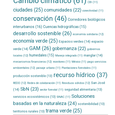
Cambio climático
(61)
CBI
(11)
ciudades
(25)
comunidades
(22)
conectividad
(11)
conservación
(46)
Corredores biológicos
interurbanos
(16)
Cuencas hidrográficas
(15)
desarrollo sostenible
(26)
economía solidaria
(12)
economía verde
(25)
Espacios verdes
(14)
espacio
GAM
(26)
gobernanza
(22)
verde
(14)
gobiernos
humedales
(15)
manglar
(14)
locales
(12)
Manejo integrado
(11)
mecanismos financieros
(12)
pago servicios
monitoreo
(11)
México
(11)
ambientales
(12)
paisaje urbano
(11)
Plantaciones forestales
(11)
recurso hídrico
(37)
producción sostenible
(13)
San José
REDD
(12)
Residuos sólidos
(12)
Redes de colaboración
(11)
SbN
(23)
(14)
seguridad alimentaria
(13)
sector forestal
(11)
Soluciones
servicios ecosistémicos
(13)
SINAC
(11)
basadas en la naturaleza
(24)
sostenibilidad
(13)
trama verde
(25)
territorios rurales
(13)