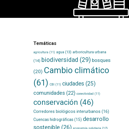
Temáticas
agua
(13)
arboricultura urbana
agricultura
(11)
biodiversidad
(29)
bosques
(14)
Cambio climático
(20)
(61)
ciudades
(25)
CBI
(11)
comunidades
(22)
conectividad
(11)
conservación
(46)
Corredores biológicos interurbanos
(16)
desarrollo
Cuencas hidrográficas
(15)
sostenible
(26)
economía solidaria
(12)