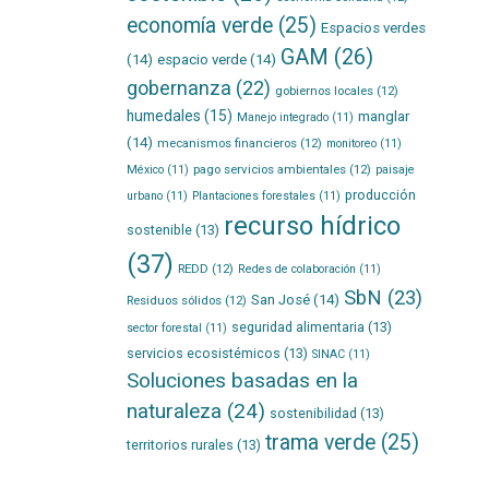
economía verde
(25)
Espacios verdes
GAM
(26)
(14)
espacio verde
(14)
gobernanza
(22)
gobiernos locales
(12)
humedales
(15)
manglar
Manejo integrado
(11)
(14)
mecanismos financieros
(12)
monitoreo
(11)
pago servicios ambientales
(12)
México
(11)
paisaje
producción
urbano
(11)
Plantaciones forestales
(11)
recurso hídrico
sostenible
(13)
(37)
REDD
(12)
Redes de colaboración
(11)
SbN
(23)
San José
(14)
Residuos sólidos
(12)
seguridad alimentaria
(13)
sector forestal
(11)
servicios ecosistémicos
(13)
SINAC
(11)
Soluciones basadas en la
naturaleza
(24)
sostenibilidad
(13)
trama verde
(25)
territorios rurales
(13)