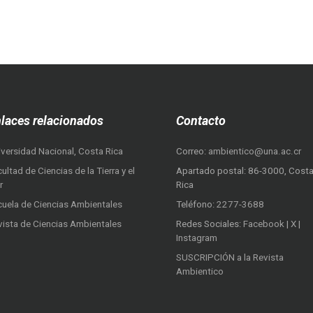
laces relacionados
Contacto
iversidad Nacional, Costa Rica
Correo:
ambientico@una.ac.cr
ultad de Ciencias de la Tierra y el
Apartado postal: 86-3000, Cost
r
Rica
cuela de Ciencias Ambientales
Teléfono:
2277-3688
vista de Ciencias Ambientales
Redes Sociales:
Facebook
|
X
|
Instagram
SUSCRIPCIÓN a la Revista
Ambientico