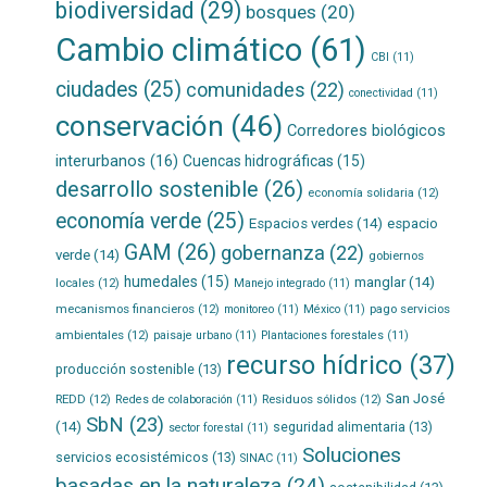
biodiversidad
(29)
bosques
(20)
Cambio climático
(61)
CBI
(11)
ciudades
(25)
comunidades
(22)
conectividad
(11)
conservación
(46)
Corredores biológicos
interurbanos
(16)
Cuencas hidrográficas
(15)
desarrollo sostenible
(26)
economía solidaria
(12)
economía verde
(25)
Espacios verdes
(14)
espacio
GAM
(26)
gobernanza
(22)
verde
(14)
gobiernos
humedales
(15)
manglar
(14)
locales
(12)
Manejo integrado
(11)
mecanismos financieros
(12)
pago servicios
monitoreo
(11)
México
(11)
ambientales
(12)
paisaje urbano
(11)
Plantaciones forestales
(11)
recurso hídrico
(37)
producción sostenible
(13)
San José
REDD
(12)
Residuos sólidos
(12)
Redes de colaboración
(11)
SbN
(23)
(14)
seguridad alimentaria
(13)
sector forestal
(11)
Soluciones
servicios ecosistémicos
(13)
SINAC
(11)
basadas en la naturaleza
(24)