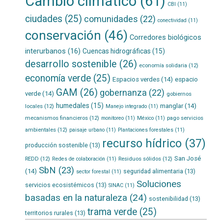
Cambio climático
(61)
CBI
(11)
ciudades
(25)
comunidades
(22)
conectividad
(11)
conservación
(46)
Corredores biológicos
interurbanos
(16)
Cuencas hidrográficas
(15)
desarrollo sostenible
(26)
economía solidaria
(12)
economía verde
(25)
Espacios verdes
(14)
espacio
GAM
(26)
gobernanza
(22)
verde
(14)
gobiernos
humedales
(15)
manglar
(14)
locales
(12)
Manejo integrado
(11)
mecanismos financieros
(12)
pago servicios
monitoreo
(11)
México
(11)
ambientales
(12)
paisaje urbano
(11)
Plantaciones forestales
(11)
recurso hídrico
(37)
producción sostenible
(13)
San José
REDD
(12)
Residuos sólidos
(12)
Redes de colaboración
(11)
SbN
(23)
(14)
seguridad alimentaria
(13)
sector forestal
(11)
Soluciones
servicios ecosistémicos
(13)
SINAC
(11)
basadas en la naturaleza
(24)
sostenibilidad
(13)
trama verde
(25)
territorios rurales
(13)