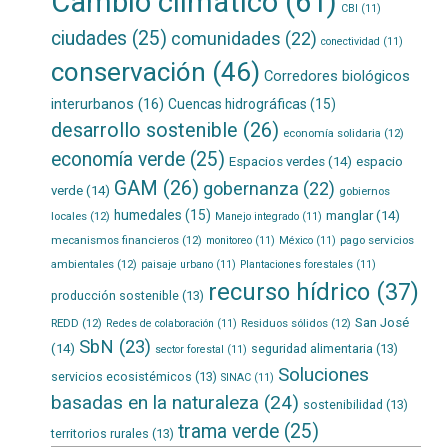
Cambio climático
(61)
CBI
(11)
ciudades
(25)
comunidades
(22)
conectividad
(11)
conservación
(46)
Corredores biológicos
interurbanos
(16)
Cuencas hidrográficas
(15)
desarrollo sostenible
(26)
economía solidaria
(12)
economía verde
(25)
Espacios verdes
(14)
espacio
GAM
(26)
gobernanza
(22)
verde
(14)
gobiernos
humedales
(15)
manglar
(14)
locales
(12)
Manejo integrado
(11)
mecanismos financieros
(12)
pago servicios
monitoreo
(11)
México
(11)
ambientales
(12)
paisaje urbano
(11)
Plantaciones forestales
(11)
recurso hídrico
(37)
producción sostenible
(13)
San José
REDD
(12)
Residuos sólidos
(12)
Redes de colaboración
(11)
SbN
(23)
(14)
seguridad alimentaria
(13)
sector forestal
(11)
Soluciones
servicios ecosistémicos
(13)
SINAC
(11)
basadas en la naturaleza
(24)
sostenibilidad
(13)
trama verde
(25)
territorios rurales
(13)