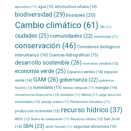
agua
(13)
arboricultura urbana
(14)
agricultura
(11)
biodiversidad
(29)
bosques
(20)
Cambio climático
(61)
CBI
(11)
ciudades
(25)
comunidades
(22)
conectividad
(11)
conservación
(46)
Corredores biológicos
interurbanos
(16)
Cuencas hidrográficas
(15)
desarrollo sostenible
(26)
economía solidaria
(12)
economía verde
(25)
Espacios verdes
(14)
espacio
GAM
(26)
gobernanza
(22)
verde
(14)
gobiernos
humedales
(15)
manglar
(14)
locales
(12)
Manejo integrado
(11)
mecanismos financieros
(12)
pago servicios
monitoreo
(11)
México
(11)
ambientales
(12)
paisaje urbano
(11)
Plantaciones forestales
(11)
recurso hídrico
(37)
producción sostenible
(13)
San José
REDD
(12)
Residuos sólidos
(12)
Redes de colaboración
(11)
SbN
(23)
(14)
seguridad alimentaria
(13)
sector forestal
(11)