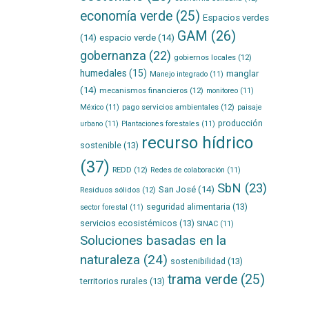
economía verde
(25)
Espacios verdes
GAM
(26)
(14)
espacio verde
(14)
gobernanza
(22)
gobiernos locales
(12)
humedales
(15)
manglar
Manejo integrado
(11)
(14)
mecanismos financieros
(12)
monitoreo
(11)
pago servicios ambientales
(12)
México
(11)
paisaje
producción
urbano
(11)
Plantaciones forestales
(11)
recurso hídrico
sostenible
(13)
(37)
REDD
(12)
Redes de colaboración
(11)
SbN
(23)
San José
(14)
Residuos sólidos
(12)
seguridad alimentaria
(13)
sector forestal
(11)
servicios ecosistémicos
(13)
SINAC
(11)
Soluciones basadas en la
naturaleza
(24)
sostenibilidad
(13)
trama verde
(25)
territorios rurales
(13)