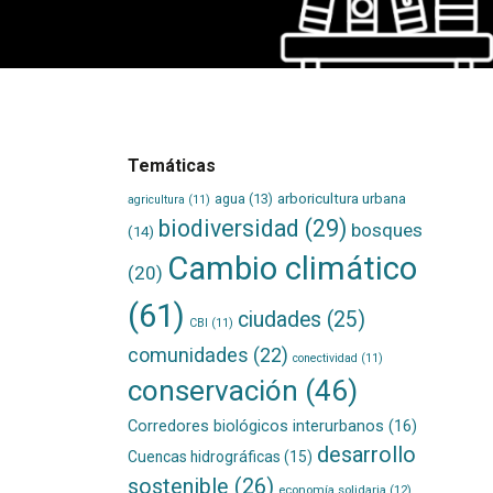
Temáticas
agua
(13)
arboricultura urbana
agricultura
(11)
biodiversidad
(29)
bosques
(14)
Cambio climático
(20)
(61)
ciudades
(25)
CBI
(11)
comunidades
(22)
conectividad
(11)
conservación
(46)
Corredores biológicos interurbanos
(16)
desarrollo
Cuencas hidrográficas
(15)
sostenible
(26)
economía solidaria
(12)