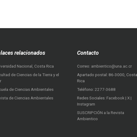
laces relacionados
Contacto
iversidad Nacional, Costa Rica
Correo:
ambientico@una.ac.cr
ultad de Ciencias de la Tierra y el
Apartado postal: 86-3000, Cost
r
Rica
cuela de Ciencias Ambientales
Teléfono:
2277-3688
vista de Ciencias Ambientales
Redes Sociales:
Facebook
|
X
|
Instagram
SUSCRIPCIÓN a la Revista
Ambientico