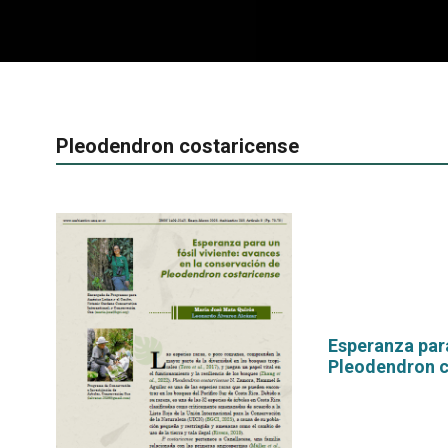
Pleodendron costaricense
Esperanza para
Pleodendron c
por