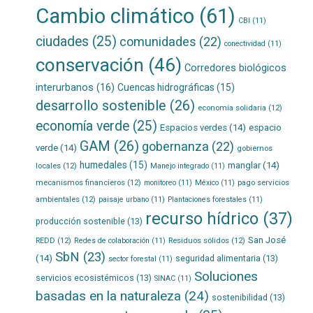
Cambio climático
(61)
CBI
(11)
ciudades
(25)
comunidades
(22)
conectividad
(11)
conservación
(46)
Corredores biológicos
interurbanos
(16)
Cuencas hidrográficas
(15)
desarrollo sostenible
(26)
economía solidaria
(12)
economía verde
(25)
Espacios verdes
(14)
espacio
GAM
(26)
gobernanza
(22)
verde
(14)
gobiernos
humedales
(15)
manglar
(14)
locales
(12)
Manejo integrado
(11)
mecanismos financieros
(12)
pago servicios
monitoreo
(11)
México
(11)
ambientales
(12)
paisaje urbano
(11)
Plantaciones forestales
(11)
recurso hídrico
(37)
producción sostenible
(13)
San José
REDD
(12)
Residuos sólidos
(12)
Redes de colaboración
(11)
SbN
(23)
(14)
seguridad alimentaria
(13)
sector forestal
(11)
Soluciones
servicios ecosistémicos
(13)
SINAC
(11)
basadas en la naturaleza
(24)
sostenibilidad
(13)