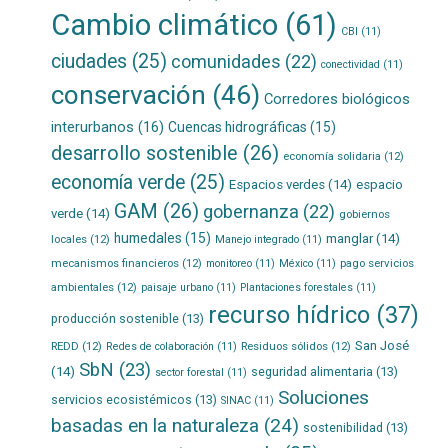
Cambio climático
(61)
CBI
(11)
ciudades
(25)
comunidades
(22)
conectividad
(11)
conservación
(46)
Corredores biológicos
interurbanos
(16)
Cuencas hidrográficas
(15)
desarrollo sostenible
(26)
economía solidaria
(12)
economía verde
(25)
Espacios verdes
(14)
espacio
GAM
(26)
gobernanza
(22)
verde
(14)
gobiernos
humedales
(15)
manglar
(14)
locales
(12)
Manejo integrado
(11)
mecanismos financieros
(12)
pago servicios
monitoreo
(11)
México
(11)
ambientales
(12)
paisaje urbano
(11)
Plantaciones forestales
(11)
recurso hídrico
(37)
producción sostenible
(13)
San José
REDD
(12)
Residuos sólidos
(12)
Redes de colaboración
(11)
SbN
(23)
(14)
seguridad alimentaria
(13)
sector forestal
(11)
Soluciones
servicios ecosistémicos
(13)
SINAC
(11)
basadas en la naturaleza
(24)
sostenibilidad
(13)