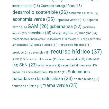
interurbanos
(16)
Cuencas hidrográficas
(15)
desarrollo sostenible
(26)
economía solidaria
(12)
economía verde
(25)
Espacios verdes
(14)
espacio
GAM
(26)
gobernanza
(22)
verde
(14)
gobiernos
humedales
(15)
manglar
(14)
locales
(12)
Manejo integrado
(11)
mecanismos financieros
(12)
pago servicios
monitoreo
(11)
México
(11)
ambientales
(12)
paisaje urbano
(11)
Plantaciones forestales
(11)
recurso hídrico
(37)
producción sostenible
(13)
San José
REDD
(12)
Residuos sólidos
(12)
Redes de colaboración
(11)
SbN
(23)
(14)
seguridad alimentaria
(13)
sector forestal
(11)
Soluciones
servicios ecosistémicos
(13)
SINAC
(11)
basadas en la naturaleza
(24)
sostenibilidad
(13)
trama verde
(25)
territorios rurales
(13)