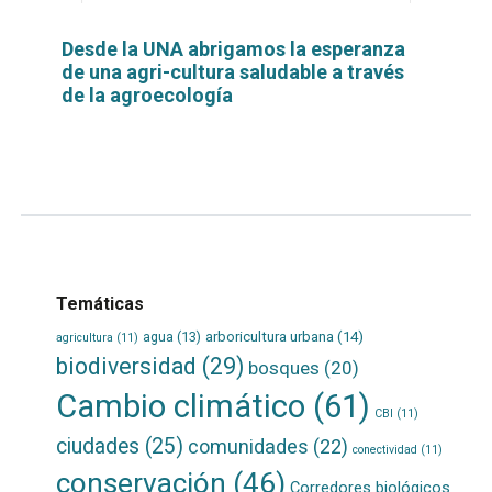
Desde la UNA abrigamos la esperanza
de una agri-cultura saludable a través
de la agroecología
Leer
por
más...
Temáticas
agua
(13)
arboricultura urbana
(14)
agricultura
(11)
biodiversidad
(29)
bosques
(20)
Cambio climático
(61)
CBI
(11)
ciudades
(25)
comunidades
(22)
conectividad
(11)
conservación
(46)
Corredores biológicos