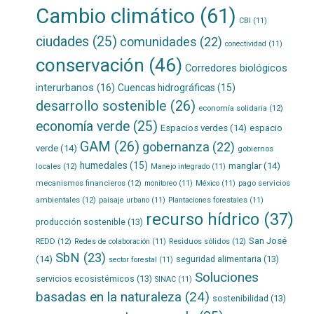
Cambio climático
(61)
CBI
(11)
ciudades
(25)
comunidades
(22)
conectividad
(11)
conservación
(46)
Corredores biológicos
interurbanos
(16)
Cuencas hidrográficas
(15)
desarrollo sostenible
(26)
economía solidaria
(12)
economía verde
(25)
Espacios verdes
(14)
espacio
GAM
(26)
gobernanza
(22)
verde
(14)
gobiernos
humedales
(15)
manglar
(14)
locales
(12)
Manejo integrado
(11)
mecanismos financieros
(12)
pago servicios
monitoreo
(11)
México
(11)
ambientales
(12)
paisaje urbano
(11)
Plantaciones forestales
(11)
recurso hídrico
(37)
producción sostenible
(13)
San José
REDD
(12)
Residuos sólidos
(12)
Redes de colaboración
(11)
SbN
(23)
(14)
seguridad alimentaria
(13)
sector forestal
(11)
Soluciones
servicios ecosistémicos
(13)
SINAC
(11)
basadas en la naturaleza
(24)
sostenibilidad
(13)