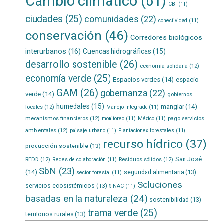
Cambio climático
(61)
CBI
(11)
ciudades
(25)
comunidades
(22)
conectividad
(11)
conservación
(46)
Corredores biológicos
interurbanos
(16)
Cuencas hidrográficas
(15)
desarrollo sostenible
(26)
economía solidaria
(12)
economía verde
(25)
Espacios verdes
(14)
espacio
GAM
(26)
gobernanza
(22)
verde
(14)
gobiernos
humedales
(15)
manglar
(14)
locales
(12)
Manejo integrado
(11)
mecanismos financieros
(12)
pago servicios
monitoreo
(11)
México
(11)
ambientales
(12)
paisaje urbano
(11)
Plantaciones forestales
(11)
recurso hídrico
(37)
producción sostenible
(13)
San José
REDD
(12)
Residuos sólidos
(12)
Redes de colaboración
(11)
SbN
(23)
(14)
seguridad alimentaria
(13)
sector forestal
(11)
Soluciones
servicios ecosistémicos
(13)
SINAC
(11)
basadas en la naturaleza
(24)
sostenibilidad
(13)
trama verde
(25)
territorios rurales
(13)