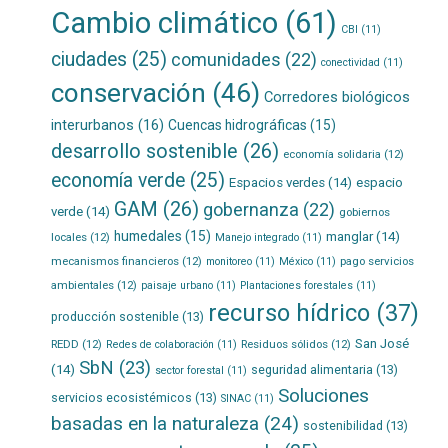
Cambio climático
(61)
CBI
(11)
ciudades
(25)
comunidades
(22)
conectividad
(11)
conservación
(46)
Corredores biológicos
interurbanos
(16)
Cuencas hidrográficas
(15)
desarrollo sostenible
(26)
economía solidaria
(12)
economía verde
(25)
Espacios verdes
(14)
espacio
GAM
(26)
gobernanza
(22)
verde
(14)
gobiernos
humedales
(15)
manglar
(14)
locales
(12)
Manejo integrado
(11)
mecanismos financieros
(12)
pago servicios
monitoreo
(11)
México
(11)
ambientales
(12)
paisaje urbano
(11)
Plantaciones forestales
(11)
recurso hídrico
(37)
producción sostenible
(13)
San José
REDD
(12)
Residuos sólidos
(12)
Redes de colaboración
(11)
SbN
(23)
(14)
seguridad alimentaria
(13)
sector forestal
(11)
Soluciones
servicios ecosistémicos
(13)
SINAC
(11)
basadas en la naturaleza
(24)
sostenibilidad
(13)