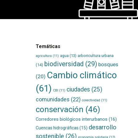
Temáticas
agua
(13)
arboricultura urbana
agricultura
(11)
biodiversidad
(29)
bosques
(14)
Cambio climático
(20)
(61)
ciudades
(25)
CBI
(11)
comunidades
(22)
conectividad
(11)
conservación
(46)
Corredores biológicos interurbanos
(16)
desarrollo
Cuencas hidrográficas
(15)
sostenible
(26)
economía solidaria
(12)