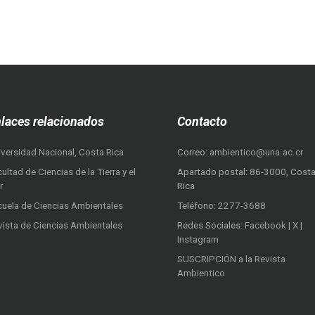
laces relacionados
Contacto
iversidad Nacional, Costa Rica
Correo:
ambientico@una.ac.cr
ultad de Ciencias de la Tierra y el
Apartado postal: 86-3000, Cost
r
Rica
cuela de Ciencias Ambientales
Teléfono:
2277-3688
vista de Ciencias Ambientales
Redes Sociales:
Facebook
|
X
|
Instagram
SUSCRIPCIÓN a la Revista
Ambientico