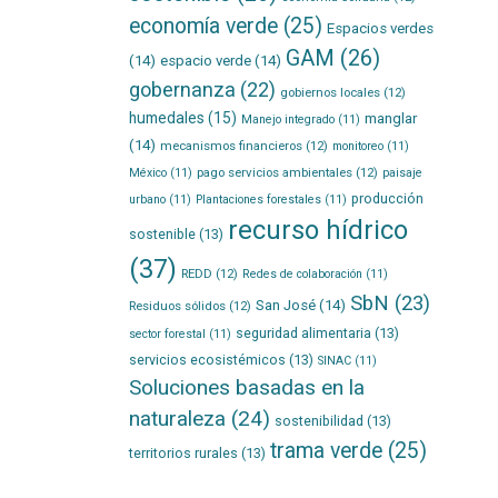
economía verde
(25)
Espacios verdes
GAM
(26)
(14)
espacio verde
(14)
gobernanza
(22)
gobiernos locales
(12)
humedales
(15)
manglar
Manejo integrado
(11)
(14)
mecanismos financieros
(12)
monitoreo
(11)
pago servicios ambientales
(12)
México
(11)
paisaje
producción
urbano
(11)
Plantaciones forestales
(11)
recurso hídrico
sostenible
(13)
(37)
REDD
(12)
Redes de colaboración
(11)
SbN
(23)
San José
(14)
Residuos sólidos
(12)
seguridad alimentaria
(13)
sector forestal
(11)
servicios ecosistémicos
(13)
SINAC
(11)
Soluciones basadas en la
naturaleza
(24)
sostenibilidad
(13)
trama verde
(25)
territorios rurales
(13)