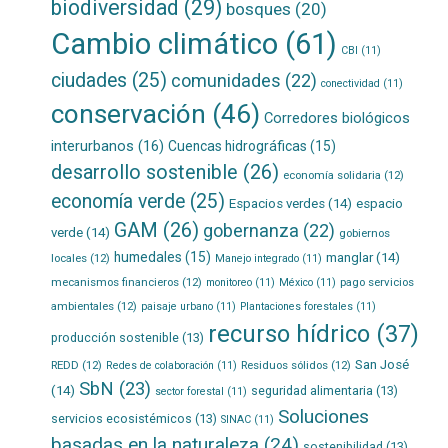
biodiversidad
(29)
bosques
(20)
Cambio climático
(61)
CBI
(11)
ciudades
(25)
comunidades
(22)
conectividad
(11)
conservación
(46)
Corredores biológicos
interurbanos
(16)
Cuencas hidrográficas
(15)
desarrollo sostenible
(26)
economía solidaria
(12)
economía verde
(25)
Espacios verdes
(14)
espacio
GAM
(26)
gobernanza
(22)
verde
(14)
gobiernos
humedales
(15)
manglar
(14)
locales
(12)
Manejo integrado
(11)
mecanismos financieros
(12)
pago servicios
monitoreo
(11)
México
(11)
ambientales
(12)
paisaje urbano
(11)
Plantaciones forestales
(11)
recurso hídrico
(37)
producción sostenible
(13)
San José
REDD
(12)
Residuos sólidos
(12)
Redes de colaboración
(11)
SbN
(23)
(14)
seguridad alimentaria
(13)
sector forestal
(11)
Soluciones
servicios ecosistémicos
(13)
SINAC
(11)
basadas en la naturaleza
(24)
sostenibilidad
(13)