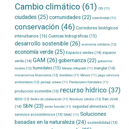
Cambio climático
(61)
CBI
(11)
ciudades
(25)
comunidades
(22)
conectividad
(11)
conservación
(46)
Corredores biológicos
interurbanos
(16)
Cuencas hidrográficas
(15)
desarrollo sostenible
(26)
economía solidaria
(12)
economía verde
(25)
Espacios verdes
(14)
espacio
GAM
(26)
gobernanza
(22)
verde
(14)
gobiernos
humedales
(15)
manglar
(14)
locales
(12)
Manejo integrado
(11)
mecanismos financieros
(12)
pago servicios
monitoreo
(11)
México
(11)
ambientales
(12)
paisaje urbano
(11)
Plantaciones forestales
(11)
recurso hídrico
(37)
producción sostenible
(13)
San José
REDD
(12)
Residuos sólidos
(12)
Redes de colaboración
(11)
SbN
(23)
(14)
seguridad alimentaria
(13)
sector forestal
(11)
Soluciones
servicios ecosistémicos
(13)
SINAC
(11)
basadas en la naturaleza
(24)
sostenibilidad
(13)