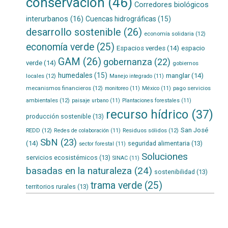
conservación
(46)
Corredores biológicos
interurbanos
(16)
Cuencas hidrográficas
(15)
desarrollo sostenible
(26)
economía solidaria
(12)
economía verde
(25)
Espacios verdes
(14)
espacio
GAM
(26)
gobernanza
(22)
verde
(14)
gobiernos
humedales
(15)
manglar
(14)
locales
(12)
Manejo integrado
(11)
mecanismos financieros
(12)
pago servicios
monitoreo
(11)
México
(11)
ambientales
(12)
paisaje urbano
(11)
Plantaciones forestales
(11)
recurso hídrico
(37)
producción sostenible
(13)
San José
REDD
(12)
Residuos sólidos
(12)
Redes de colaboración
(11)
SbN
(23)
(14)
seguridad alimentaria
(13)
sector forestal
(11)
Soluciones
servicios ecosistémicos
(13)
SINAC
(11)
basadas en la naturaleza
(24)
sostenibilidad
(13)
trama verde
(25)
territorios rurales
(13)