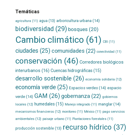
Temáticas
agua
(13)
arboricultura urbana
(14)
agricultura
(11)
biodiversidad
(29)
bosques
(20)
Cambio climático
(61)
CBI
(11)
ciudades
(25)
comunidades
(22)
conectividad
(11)
conservación
(46)
Corredores biológicos
interurbanos
(16)
Cuencas hidrográficas
(15)
desarrollo sostenible
(26)
economía solidaria
(12)
economía verde
(25)
Espacios verdes
(14)
espacio
GAM
(26)
gobernanza
(22)
verde
(14)
gobiernos
humedales
(15)
manglar
(14)
locales
(12)
Manejo integrado
(11)
mecanismos financieros
(12)
pago servicios
monitoreo
(11)
México
(11)
ambientales
(12)
paisaje urbano
(11)
Plantaciones forestales
(11)
recurso hídrico
(37)
producción sostenible
(13)