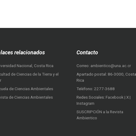
laces relacionados
Contacto
iversidad Nacional, Costa Rica
Correo:
ambientico@una.ac.cr
ultad de Ciencias de la Tierra y el
Apartado postal: 86-3000, Cost
r
Rica
cuela de Ciencias Ambientales
Teléfono:
2277-3688
vista de Ciencias Ambientales
Redes Sociales:
Facebook
|
X
|
Instagram
SUSCRIPCIÓN a la Revista
Ambientico