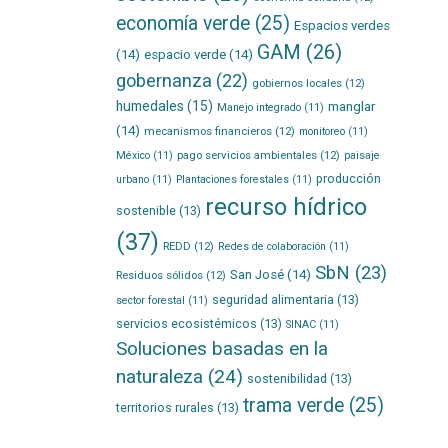
economía verde
(25)
Espacios verdes
GAM
(26)
(14)
espacio verde
(14)
gobernanza
(22)
gobiernos locales
(12)
humedales
(15)
manglar
Manejo integrado
(11)
(14)
mecanismos financieros
(12)
monitoreo
(11)
pago servicios ambientales
(12)
México
(11)
paisaje
producción
urbano
(11)
Plantaciones forestales
(11)
recurso hídrico
sostenible
(13)
(37)
REDD
(12)
Redes de colaboración
(11)
SbN
(23)
San José
(14)
Residuos sólidos
(12)
seguridad alimentaria
(13)
sector forestal
(11)
servicios ecosistémicos
(13)
SINAC
(11)
Soluciones basadas en la
naturaleza
(24)
sostenibilidad
(13)
trama verde
(25)
territorios rurales
(13)