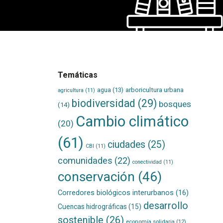
Temáticas
agua
(13)
arboricultura urbana
agricultura
(11)
biodiversidad
(29)
bosques
(14)
Cambio climático
(20)
(61)
ciudades
(25)
CBI
(11)
comunidades
(22)
conectividad
(11)
conservación
(46)
Corredores biológicos interurbanos
(16)
desarrollo
Cuencas hidrográficas
(15)
sostenible
(26)
economía solidaria
(12)