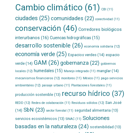
Cambio climático
(61)
CBI
(11)
ciudades
(25)
comunidades
(22)
conectividad
(11)
conservación
(46)
Corredores biológicos
interurbanos
(16)
Cuencas hidrográficas
(15)
desarrollo sostenible
(26)
economía solidaria
(12)
economía verde
(25)
Espacios verdes
(14)
espacio
GAM
(26)
gobernanza
(22)
verde
(14)
gobiernos
humedales
(15)
manglar
(14)
locales
(12)
Manejo integrado
(11)
mecanismos financieros
(12)
pago servicios
monitoreo
(11)
México
(11)
ambientales
(12)
paisaje urbano
(11)
Plantaciones forestales
(11)
recurso hídrico
(37)
producción sostenible
(13)
San José
REDD
(12)
Residuos sólidos
(12)
Redes de colaboración
(11)
SbN
(23)
(14)
seguridad alimentaria
(13)
sector forestal
(11)
Soluciones
servicios ecosistémicos
(13)
SINAC
(11)
basadas en la naturaleza
(24)
sostenibilidad
(13)