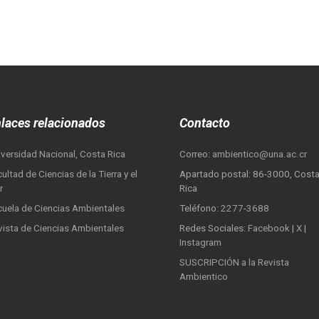
laces relacionados
Contacto
iversidad Nacional, Costa Rica
Correo:
ambientico@una.ac.cr
ultad de Ciencias de la Tierra y el
Apartado postal: 86-3000, Cost
r
Rica
cuela de Ciencias Ambientales
Teléfono:
2277-3688
vista de Ciencias Ambientales
Redes Sociales:
Facebook
|
X
|
Instagram
SUSCRIPCIÓN a la Revista
Ambientico