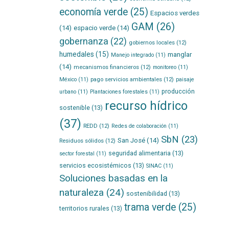
economía verde
(25)
Espacios verdes
GAM
(26)
(14)
espacio verde
(14)
gobernanza
(22)
gobiernos locales
(12)
humedales
(15)
manglar
Manejo integrado
(11)
(14)
mecanismos financieros
(12)
monitoreo
(11)
pago servicios ambientales
(12)
México
(11)
paisaje
producción
urbano
(11)
Plantaciones forestales
(11)
recurso hídrico
sostenible
(13)
(37)
REDD
(12)
Redes de colaboración
(11)
SbN
(23)
San José
(14)
Residuos sólidos
(12)
seguridad alimentaria
(13)
sector forestal
(11)
servicios ecosistémicos
(13)
SINAC
(11)
Soluciones basadas en la
naturaleza
(24)
sostenibilidad
(13)
trama verde
(25)
territorios rurales
(13)