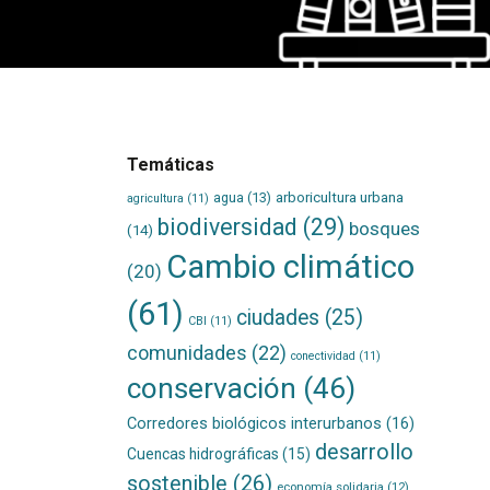
Temáticas
agua
(13)
arboricultura urbana
agricultura
(11)
biodiversidad
(29)
bosques
(14)
Cambio climático
(20)
(61)
ciudades
(25)
CBI
(11)
comunidades
(22)
conectividad
(11)
conservación
(46)
Corredores biológicos interurbanos
(16)
desarrollo
Cuencas hidrográficas
(15)
sostenible
(26)
economía solidaria
(12)