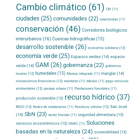
Cambio climático
(61)
CBI
(11)
ciudades
(25)
comunidades
(22)
conectividad
(11)
conservación
(46)
Corredores biológicos
interurbanos
(16)
Cuencas hidrográficas
(15)
desarrollo sostenible
(26)
economía solidaria
(12)
economía verde
(25)
Espacios verdes
(14)
espacio
GAM
(26)
gobernanza
(22)
verde
(14)
gobiernos
humedales
(15)
manglar
(14)
locales
(12)
Manejo integrado
(11)
mecanismos financieros
(12)
pago servicios
monitoreo
(11)
México
(11)
ambientales
(12)
paisaje urbano
(11)
Plantaciones forestales
(11)
recurso hídrico
(37)
producción sostenible
(13)
San José
REDD
(12)
Residuos sólidos
(12)
Redes de colaboración
(11)
SbN
(23)
(14)
seguridad alimentaria
(13)
sector forestal
(11)
Soluciones
servicios ecosistémicos
(13)
SINAC
(11)
basadas en la naturaleza
(24)
sostenibilidad
(13)