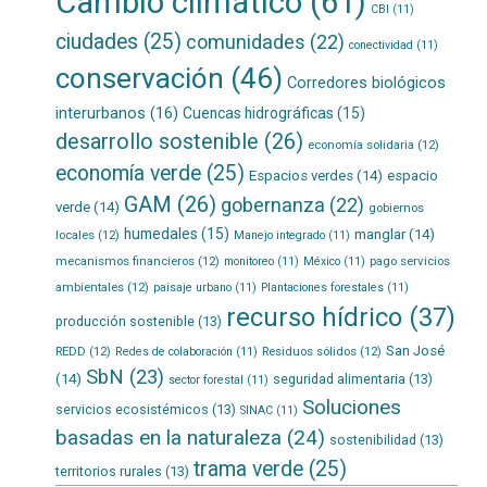
Cambio climático
(61)
CBI
(11)
ciudades
(25)
comunidades
(22)
conectividad
(11)
conservación
(46)
Corredores biológicos
interurbanos
(16)
Cuencas hidrográficas
(15)
desarrollo sostenible
(26)
economía solidaria
(12)
economía verde
(25)
Espacios verdes
(14)
espacio
GAM
(26)
gobernanza
(22)
verde
(14)
gobiernos
humedales
(15)
manglar
(14)
locales
(12)
Manejo integrado
(11)
mecanismos financieros
(12)
pago servicios
monitoreo
(11)
México
(11)
ambientales
(12)
paisaje urbano
(11)
Plantaciones forestales
(11)
recurso hídrico
(37)
producción sostenible
(13)
San José
REDD
(12)
Residuos sólidos
(12)
Redes de colaboración
(11)
SbN
(23)
(14)
seguridad alimentaria
(13)
sector forestal
(11)
Soluciones
servicios ecosistémicos
(13)
SINAC
(11)
basadas en la naturaleza
(24)
sostenibilidad
(13)
trama verde
(25)
territorios rurales
(13)