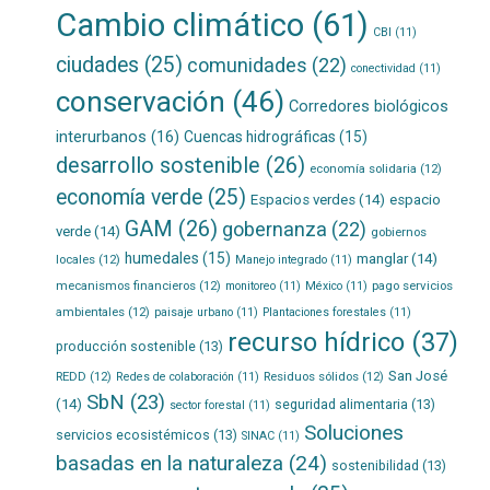
Cambio climático
(61)
CBI
(11)
ciudades
(25)
comunidades
(22)
conectividad
(11)
conservación
(46)
Corredores biológicos
interurbanos
(16)
Cuencas hidrográficas
(15)
desarrollo sostenible
(26)
economía solidaria
(12)
economía verde
(25)
Espacios verdes
(14)
espacio
GAM
(26)
gobernanza
(22)
verde
(14)
gobiernos
humedales
(15)
manglar
(14)
locales
(12)
Manejo integrado
(11)
mecanismos financieros
(12)
pago servicios
monitoreo
(11)
México
(11)
ambientales
(12)
paisaje urbano
(11)
Plantaciones forestales
(11)
recurso hídrico
(37)
producción sostenible
(13)
San José
REDD
(12)
Residuos sólidos
(12)
Redes de colaboración
(11)
SbN
(23)
(14)
seguridad alimentaria
(13)
sector forestal
(11)
Soluciones
servicios ecosistémicos
(13)
SINAC
(11)
basadas en la naturaleza
(24)
sostenibilidad
(13)