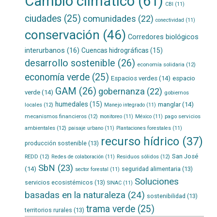
Cambio climático
(61)
CBI
(11)
ciudades
(25)
comunidades
(22)
conectividad
(11)
conservación
(46)
Corredores biológicos
interurbanos
(16)
Cuencas hidrográficas
(15)
desarrollo sostenible
(26)
economía solidaria
(12)
economía verde
(25)
Espacios verdes
(14)
espacio
GAM
(26)
gobernanza
(22)
verde
(14)
gobiernos
humedales
(15)
manglar
(14)
locales
(12)
Manejo integrado
(11)
mecanismos financieros
(12)
pago servicios
monitoreo
(11)
México
(11)
ambientales
(12)
paisaje urbano
(11)
Plantaciones forestales
(11)
recurso hídrico
(37)
producción sostenible
(13)
San José
REDD
(12)
Residuos sólidos
(12)
Redes de colaboración
(11)
SbN
(23)
(14)
seguridad alimentaria
(13)
sector forestal
(11)
Soluciones
servicios ecosistémicos
(13)
SINAC
(11)
basadas en la naturaleza
(24)
sostenibilidad
(13)
trama verde
(25)
territorios rurales
(13)