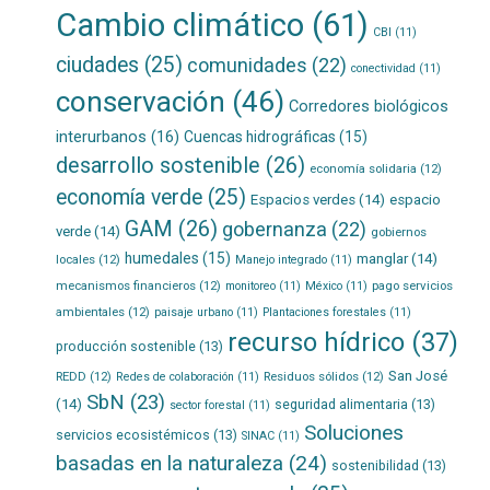
Cambio climático
(61)
CBI
(11)
ciudades
(25)
comunidades
(22)
conectividad
(11)
conservación
(46)
Corredores biológicos
interurbanos
(16)
Cuencas hidrográficas
(15)
desarrollo sostenible
(26)
economía solidaria
(12)
economía verde
(25)
Espacios verdes
(14)
espacio
GAM
(26)
gobernanza
(22)
verde
(14)
gobiernos
humedales
(15)
manglar
(14)
locales
(12)
Manejo integrado
(11)
mecanismos financieros
(12)
pago servicios
monitoreo
(11)
México
(11)
ambientales
(12)
paisaje urbano
(11)
Plantaciones forestales
(11)
recurso hídrico
(37)
producción sostenible
(13)
San José
REDD
(12)
Residuos sólidos
(12)
Redes de colaboración
(11)
SbN
(23)
(14)
seguridad alimentaria
(13)
sector forestal
(11)
Soluciones
servicios ecosistémicos
(13)
SINAC
(11)
basadas en la naturaleza
(24)
sostenibilidad
(13)