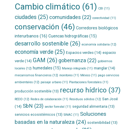
Cambio climático
(61)
CBI
(11)
ciudades
(25)
comunidades
(22)
conectividad
(11)
conservación
(46)
Corredores biológicos
interurbanos
(16)
Cuencas hidrográficas
(15)
desarrollo sostenible
(26)
economía solidaria
(12)
economía verde
(25)
Espacios verdes
(14)
espacio
GAM
(26)
gobernanza
(22)
verde
(14)
gobiernos
humedales
(15)
manglar
(14)
locales
(12)
Manejo integrado
(11)
mecanismos financieros
(12)
pago servicios
monitoreo
(11)
México
(11)
ambientales
(12)
paisaje urbano
(11)
Plantaciones forestales
(11)
recurso hídrico
(37)
producción sostenible
(13)
San José
REDD
(12)
Residuos sólidos
(12)
Redes de colaboración
(11)
SbN
(23)
(14)
seguridad alimentaria
(13)
sector forestal
(11)
Soluciones
servicios ecosistémicos
(13)
SINAC
(11)
basadas en la naturaleza
(24)
sostenibilidad
(13)