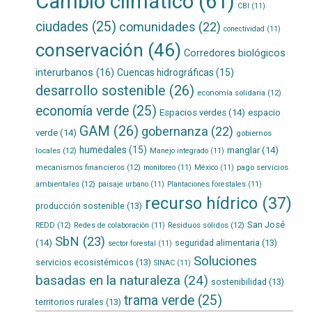
Cambio climático
(61)
CBI
(11)
ciudades
(25)
comunidades
(22)
conectividad
(11)
conservación
(46)
Corredores biológicos
interurbanos
(16)
Cuencas hidrográficas
(15)
desarrollo sostenible
(26)
economía solidaria
(12)
economía verde
(25)
Espacios verdes
(14)
espacio
GAM
(26)
gobernanza
(22)
verde
(14)
gobiernos
humedales
(15)
manglar
(14)
locales
(12)
Manejo integrado
(11)
mecanismos financieros
(12)
pago servicios
monitoreo
(11)
México
(11)
ambientales
(12)
paisaje urbano
(11)
Plantaciones forestales
(11)
recurso hídrico
(37)
producción sostenible
(13)
San José
REDD
(12)
Residuos sólidos
(12)
Redes de colaboración
(11)
SbN
(23)
(14)
seguridad alimentaria
(13)
sector forestal
(11)
Soluciones
servicios ecosistémicos
(13)
SINAC
(11)
basadas en la naturaleza
(24)
sostenibilidad
(13)
trama verde
(25)
territorios rurales
(13)