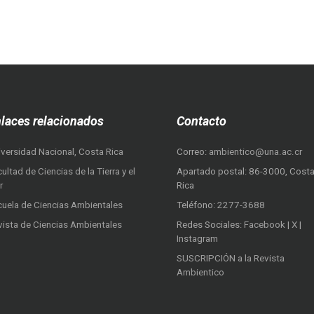
laces relacionados
Contacto
iversidad Nacional, Costa Rica
Correo:
ambientico@una.ac.cr
ultad de Ciencias de la Tierra y el
Apartado postal: 86-3000, Cost
r
Rica
cuela de Ciencias Ambientales
Teléfono:
2277-3688
vista de Ciencias Ambientales
Redes Sociales:
Facebook
|
X
|
Instagram
SUSCRIPCIÓN a la Revista
Ambientico