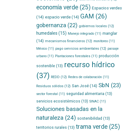
economía verde
(25)
Espacios verdes
GAM
(26)
(14)
espacio verde
(14)
gobernanza
(22)
gobiernos locales
(12)
humedales
(15)
manglar
Manejo integrado
(11)
(14)
mecanismos financieros
(12)
monitoreo
(11)
pago servicios ambientales
(12)
México
(11)
paisaje
producción
urbano
(11)
Plantaciones forestales
(11)
recurso hídrico
sostenible
(13)
(37)
REDD
(12)
Redes de colaboración
(11)
SbN
(23)
San José
(14)
Residuos sólidos
(12)
seguridad alimentaria
(13)
sector forestal
(11)
servicios ecosistémicos
(13)
SINAC
(11)
Soluciones basadas en la
naturaleza
(24)
sostenibilidad
(13)
trama verde
(25)
territorios rurales
(13)