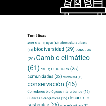
Temáticas
agua
(13)
arboricultura urbana
agricultura
(11)
biodiversidad
(29)
bosques
(14)
Cambio climático
(20)
(61)
ciudades
(25)
CBI
(11)
comunidades
(22)
conectividad
(11)
conservación
(46)
Corredores biológicos interurbanos
(16)
desarrollo
Cuencas hidrográficas
(15)
sostenible
(26)
economía solidaria
(12)