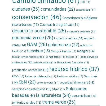
Cambio climático
(61)
CBI
(11)
ciudades
(25)
comunidades
(22)
conectividad
(11)
conservación
(46)
Corredores biológicos
interurbanos
(16)
Cuencas hidrográficas
(15)
desarrollo sostenible
(26)
economía solidaria
(12)
economía verde
(25)
Espacios verdes
(14)
espacio
GAM
(26)
gobernanza
(22)
verde
(14)
gobiernos
humedales
(15)
manglar
(14)
locales
(12)
Manejo integrado
(11)
mecanismos financieros
(12)
pago servicios
monitoreo
(11)
México
(11)
ambientales
(12)
paisaje urbano
(11)
Plantaciones forestales
(11)
recurso hídrico
(37)
producción sostenible
(13)
San José
REDD
(12)
Residuos sólidos
(12)
Redes de colaboración
(11)
SbN
(23)
(14)
seguridad alimentaria
(13)
sector forestal
(11)
Soluciones
servicios ecosistémicos
(13)
SINAC
(11)
basadas en la naturaleza
(24)
sostenibilidad
(13)
trama verde
(25)
territorios rurales
(13)