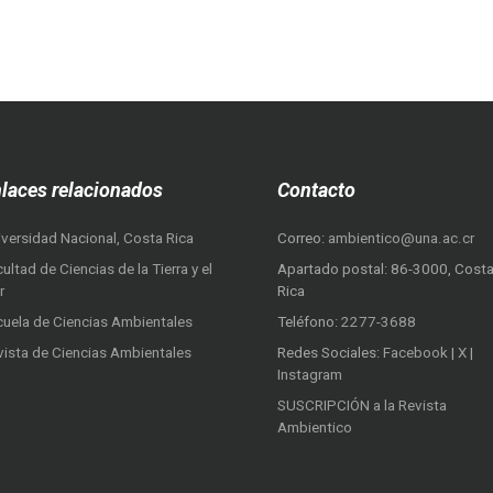
laces relacionados
Contacto
iversidad Nacional, Costa Rica
Correo:
ambientico@una.ac.cr
ultad de Ciencias de la Tierra y el
Apartado postal: 86-3000, Cost
r
Rica
cuela de Ciencias Ambientales
Teléfono:
2277-3688
vista de Ciencias Ambientales
Redes Sociales:
Facebook
|
X
|
Instagram
SUSCRIPCIÓN a la Revista
Ambientico