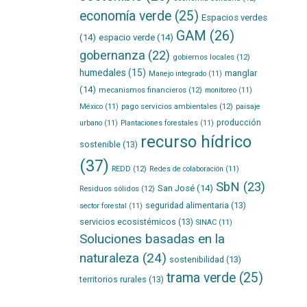
economía verde
(25)
Espacios verdes
GAM
(26)
(14)
espacio verde
(14)
gobernanza
(22)
gobiernos locales
(12)
humedales
(15)
manglar
Manejo integrado
(11)
(14)
mecanismos financieros
(12)
monitoreo
(11)
pago servicios ambientales
(12)
México
(11)
paisaje
producción
urbano
(11)
Plantaciones forestales
(11)
recurso hídrico
sostenible
(13)
(37)
REDD
(12)
Redes de colaboración
(11)
SbN
(23)
San José
(14)
Residuos sólidos
(12)
seguridad alimentaria
(13)
sector forestal
(11)
servicios ecosistémicos
(13)
SINAC
(11)
Soluciones basadas en la
naturaleza
(24)
sostenibilidad
(13)
trama verde
(25)
territorios rurales
(13)