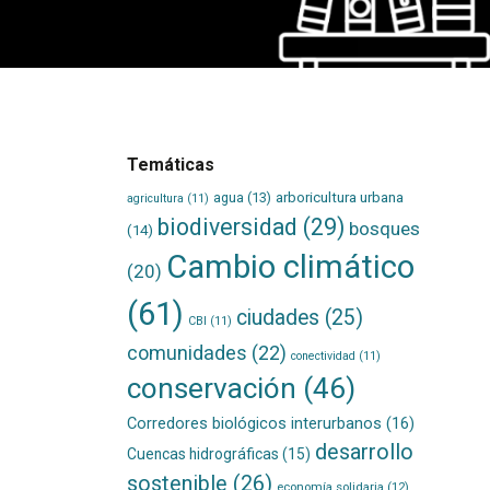
Temáticas
agua
(13)
arboricultura urbana
agricultura
(11)
biodiversidad
(29)
bosques
(14)
Cambio climático
(20)
(61)
ciudades
(25)
CBI
(11)
comunidades
(22)
conectividad
(11)
conservación
(46)
Corredores biológicos interurbanos
(16)
desarrollo
Cuencas hidrográficas
(15)
sostenible
(26)
economía solidaria
(12)