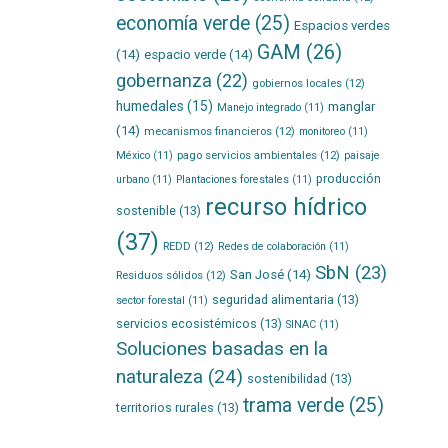
economía verde
(25)
Espacios verdes
GAM
(26)
(14)
espacio verde
(14)
gobernanza
(22)
gobiernos locales
(12)
humedales
(15)
manglar
Manejo integrado
(11)
(14)
mecanismos financieros
(12)
monitoreo
(11)
pago servicios ambientales
(12)
México
(11)
paisaje
producción
urbano
(11)
Plantaciones forestales
(11)
recurso hídrico
sostenible
(13)
(37)
REDD
(12)
Redes de colaboración
(11)
SbN
(23)
San José
(14)
Residuos sólidos
(12)
seguridad alimentaria
(13)
sector forestal
(11)
servicios ecosistémicos
(13)
SINAC
(11)
Soluciones basadas en la
naturaleza
(24)
sostenibilidad
(13)
trama verde
(25)
territorios rurales
(13)