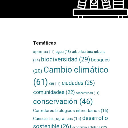
Temáticas
agua
(13)
arboricultura urbana
agricultura
(11)
biodiversidad
(29)
bosques
(14)
Cambio climático
(20)
(61)
ciudades
(25)
CBI
(11)
comunidades
(22)
conectividad
(11)
conservación
(46)
Corredores biológicos interurbanos
(16)
desarrollo
Cuencas hidrográficas
(15)
sostenible
(26)
economía solidaria
(12)