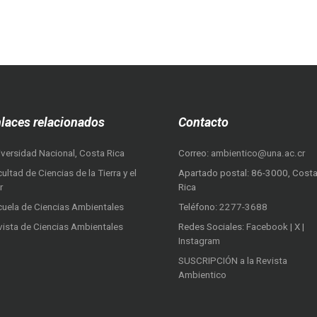
laces relacionados
Contacto
iversidad Nacional, Costa Rica
Correo:
ambientico@una.ac.cr
ultad de Ciencias de la Tierra y el
Apartado postal: 86-3000, Cost
r
Rica
cuela de Ciencias Ambientales
Teléfono:
2277-3688
vista de Ciencias Ambientales
Redes Sociales:
Facebook
|
X
|
Instagram
SUSCRIPCIÓN a la Revista
Ambientico