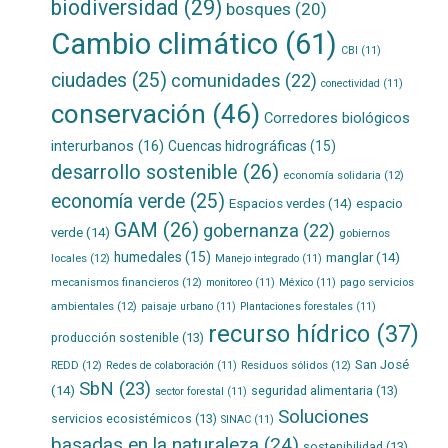
biodiversidad
(29)
bosques
(20)
Cambio climático
(61)
CBI
(11)
ciudades
(25)
comunidades
(22)
conectividad
(11)
conservación
(46)
Corredores biológicos
interurbanos
(16)
Cuencas hidrográficas
(15)
desarrollo sostenible
(26)
economía solidaria
(12)
economía verde
(25)
Espacios verdes
(14)
espacio
GAM
(26)
gobernanza
(22)
verde
(14)
gobiernos
humedales
(15)
manglar
(14)
locales
(12)
Manejo integrado
(11)
mecanismos financieros
(12)
pago servicios
monitoreo
(11)
México
(11)
ambientales
(12)
paisaje urbano
(11)
Plantaciones forestales
(11)
recurso hídrico
(37)
producción sostenible
(13)
San José
REDD
(12)
Residuos sólidos
(12)
Redes de colaboración
(11)
SbN
(23)
(14)
seguridad alimentaria
(13)
sector forestal
(11)
Soluciones
servicios ecosistémicos
(13)
SINAC
(11)
basadas en la naturaleza
(24)
sostenibilidad
(13)