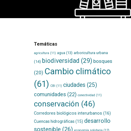
Temáticas
agua
(13)
arboricultura urbana
agricultura
(11)
biodiversidad
(29)
bosques
(14)
Cambio climático
(20)
(61)
ciudades
(25)
CBI
(11)
comunidades
(22)
conectividad
(11)
conservación
(46)
Corredores biológicos interurbanos
(16)
desarrollo
Cuencas hidrográficas
(15)
sostenible
(26)
economía solidaria
(12)