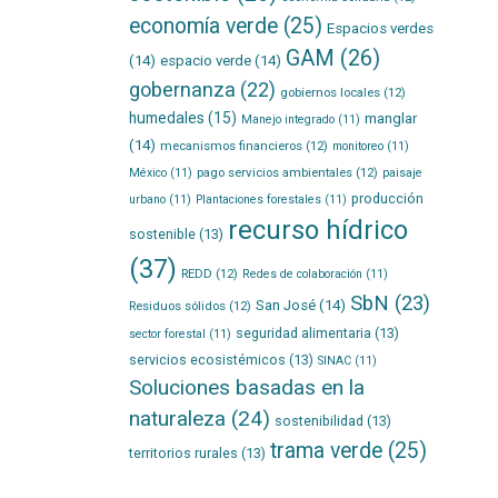
economía verde
(25)
Espacios verdes
GAM
(26)
(14)
espacio verde
(14)
gobernanza
(22)
gobiernos locales
(12)
humedales
(15)
manglar
Manejo integrado
(11)
(14)
mecanismos financieros
(12)
monitoreo
(11)
pago servicios ambientales
(12)
México
(11)
paisaje
producción
urbano
(11)
Plantaciones forestales
(11)
recurso hídrico
sostenible
(13)
(37)
REDD
(12)
Redes de colaboración
(11)
SbN
(23)
San José
(14)
Residuos sólidos
(12)
seguridad alimentaria
(13)
sector forestal
(11)
servicios ecosistémicos
(13)
SINAC
(11)
Soluciones basadas en la
naturaleza
(24)
sostenibilidad
(13)
trama verde
(25)
territorios rurales
(13)