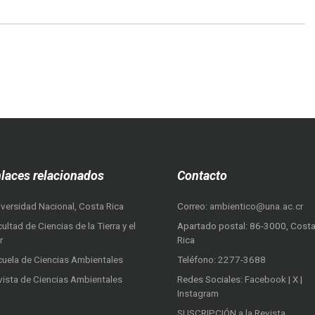
laces relacionados
Contacto
iversidad Nacional, Costa Rica
Correo:
ambientico@una.ac.cr
ultad de Ciencias de la Tierra y el
Apartado postal: 86-3000, Cost
r
Rica
cuela de Ciencias Ambientales
Teléfono:
2277-3688
vista de Ciencias Ambientales
Redes Sociales:
Facebook
|
X
|
Instagram
SUSCRIPCIÓN a la Revista