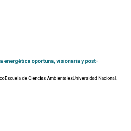
ca energética oportuna, visionaria y post-
coEscuela de Ciencias AmbientalesUniversidad Nacional,
Leer
más...