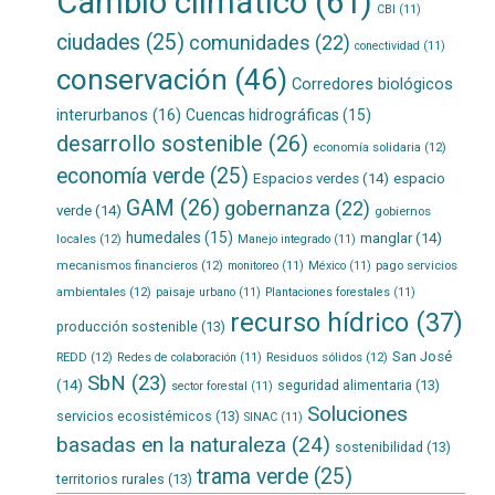
Cambio climático
(61)
CBI
(11)
ciudades
(25)
comunidades
(22)
conectividad
(11)
conservación
(46)
Corredores biológicos
interurbanos
(16)
Cuencas hidrográficas
(15)
desarrollo sostenible
(26)
economía solidaria
(12)
economía verde
(25)
Espacios verdes
(14)
espacio
GAM
(26)
gobernanza
(22)
verde
(14)
gobiernos
humedales
(15)
manglar
(14)
locales
(12)
Manejo integrado
(11)
mecanismos financieros
(12)
pago servicios
monitoreo
(11)
México
(11)
ambientales
(12)
paisaje urbano
(11)
Plantaciones forestales
(11)
recurso hídrico
(37)
producción sostenible
(13)
San José
REDD
(12)
Residuos sólidos
(12)
Redes de colaboración
(11)
SbN
(23)
(14)
seguridad alimentaria
(13)
sector forestal
(11)
Soluciones
servicios ecosistémicos
(13)
SINAC
(11)
basadas en la naturaleza
(24)
sostenibilidad
(13)
trama verde
(25)
territorios rurales
(13)