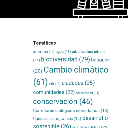
Temáticas
agua
(13)
arboricultura urbana
agricultura
(11)
biodiversidad
(29)
bosques
(14)
Cambio climático
(20)
(61)
ciudades
(25)
CBI
(11)
comunidades
(22)
conectividad
(11)
conservación
(46)
Corredores biológicos interurbanos
(16)
desarrollo
Cuencas hidrográficas
(15)
sostenible
(26)
economía solidaria
(12)