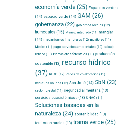
economía verde
(25)
Espacios verdes
GAM
(26)
(14)
espacio verde
(14)
gobernanza
(22)
gobiernos locales
(12)
humedales
(15)
manglar
Manejo integrado
(11)
(14)
mecanismos financieros
(12)
monitoreo
(11)
pago servicios ambientales
(12)
México
(11)
paisaje
producción
urbano
(11)
Plantaciones forestales
(11)
recurso hídrico
sostenible
(13)
(37)
REDD
(12)
Redes de colaboración
(11)
SbN
(23)
San José
(14)
Residuos sólidos
(12)
seguridad alimentaria
(13)
sector forestal
(11)
servicios ecosistémicos
(13)
SINAC
(11)
Soluciones basadas en la
naturaleza
(24)
sostenibilidad
(13)
trama verde
(25)
territorios rurales
(13)