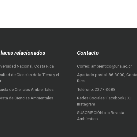
laces relacionados
Contacto
iversidad Nacional, Costa Rica
Correo:
ambientico@una.ac.cr
ultad de Ciencias de la Tierra y el
Apartado postal: 86-3000, Cost
r
Rica
cuela de Ciencias Ambientales
Teléfono:
2277-3688
vista de Ciencias Ambientales
Redes Sociales:
Facebook
|
X
|
Instagram
SUSCRIPCIÓN a la Revista
Ambientico