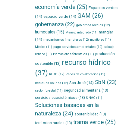
economía verde
(25)
Espacios verdes
GAM
(26)
(14)
espacio verde
(14)
gobernanza
(22)
gobiernos locales
(12)
humedales
(15)
manglar
Manejo integrado
(11)
(14)
mecanismos financieros
(12)
monitoreo
(11)
pago servicios ambientales
(12)
México
(11)
paisaje
producción
urbano
(11)
Plantaciones forestales
(11)
recurso hídrico
sostenible
(13)
(37)
REDD
(12)
Redes de colaboración
(11)
SbN
(23)
San José
(14)
Residuos sólidos
(12)
seguridad alimentaria
(13)
sector forestal
(11)
servicios ecosistémicos
(13)
SINAC
(11)
Soluciones basadas en la
naturaleza
(24)
sostenibilidad
(13)
trama verde
(25)
territorios rurales
(13)