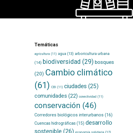
Temáticas
agua
(13)
arboricultura urbana
agricultura
(11)
biodiversidad
(29)
bosques
(14)
Cambio climático
(20)
(61)
ciudades
(25)
CBI
(11)
comunidades
(22)
conectividad
(11)
conservación
(46)
Corredores biológicos interurbanos
(16)
desarrollo
Cuencas hidrográficas
(15)
sostenible
(26)
economía solidaria
(12)