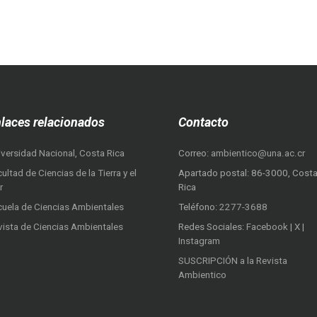
laces relacionados
Contacto
iversidad Nacional, Costa Rica
Correo:
ambientico@una.ac.cr
ultad de Ciencias de la Tierra y el
Apartado postal: 86-3000, Cost
r
Rica
cuela de Ciencias Ambientales
Teléfono:
2277-3688
vista de Ciencias Ambientales
Redes Sociales:
Facebook
|
X
|
Instagram
SUSCRIPCIÓN a la Revista
Ambientico