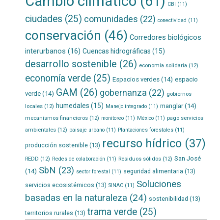
Cambio climático
(61)
CBI
(11)
ciudades
(25)
comunidades
(22)
conectividad
(11)
conservación
(46)
Corredores biológicos
interurbanos
(16)
Cuencas hidrográficas
(15)
desarrollo sostenible
(26)
economía solidaria
(12)
economía verde
(25)
Espacios verdes
(14)
espacio
GAM
(26)
gobernanza
(22)
verde
(14)
gobiernos
humedales
(15)
manglar
(14)
locales
(12)
Manejo integrado
(11)
mecanismos financieros
(12)
pago servicios
monitoreo
(11)
México
(11)
ambientales
(12)
paisaje urbano
(11)
Plantaciones forestales
(11)
recurso hídrico
(37)
producción sostenible
(13)
San José
REDD
(12)
Residuos sólidos
(12)
Redes de colaboración
(11)
SbN
(23)
(14)
seguridad alimentaria
(13)
sector forestal
(11)
Soluciones
servicios ecosistémicos
(13)
SINAC
(11)
basadas en la naturaleza
(24)
sostenibilidad
(13)
trama verde
(25)
territorios rurales
(13)