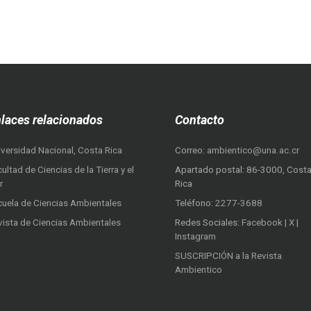
laces relacionados
Contacto
iversidad Nacional, Costa Rica
Correo:
ambientico@una.ac.cr
ultad de Ciencias de la Tierra y el
Apartado postal: 86-3000, Cost
r
Rica
cuela de Ciencias Ambientales
Teléfono:
2277-3688
vista de Ciencias Ambientales
Redes Sociales:
Facebook
|
X
|
Instagram
SUSCRIPCIÓN a la Revista
Ambientico