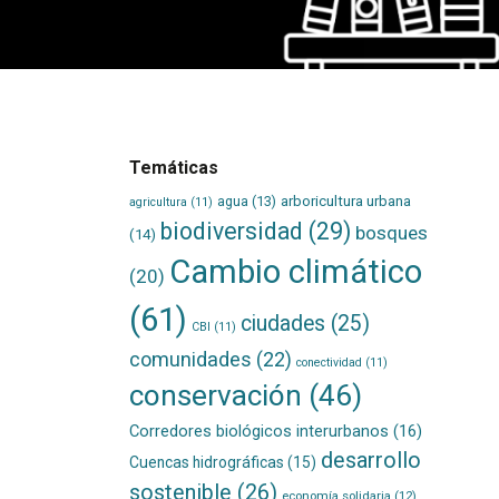
Temáticas
agua
(13)
arboricultura urbana
agricultura
(11)
biodiversidad
(29)
bosques
(14)
Cambio climático
(20)
(61)
ciudades
(25)
CBI
(11)
comunidades
(22)
conectividad
(11)
conservación
(46)
Corredores biológicos interurbanos
(16)
desarrollo
Cuencas hidrográficas
(15)
sostenible
(26)
economía solidaria
(12)