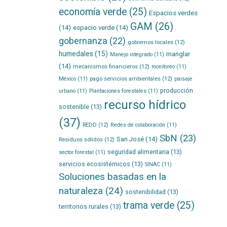
economía verde
(25)
Espacios verdes
GAM
(26)
(14)
espacio verde
(14)
gobernanza
(22)
gobiernos locales
(12)
humedales
(15)
manglar
Manejo integrado
(11)
(14)
mecanismos financieros
(12)
monitoreo
(11)
pago servicios ambientales
(12)
México
(11)
paisaje
producción
urbano
(11)
Plantaciones forestales
(11)
recurso hídrico
sostenible
(13)
(37)
REDD
(12)
Redes de colaboración
(11)
SbN
(23)
San José
(14)
Residuos sólidos
(12)
seguridad alimentaria
(13)
sector forestal
(11)
servicios ecosistémicos
(13)
SINAC
(11)
Soluciones basadas en la
naturaleza
(24)
sostenibilidad
(13)
trama verde
(25)
territorios rurales
(13)