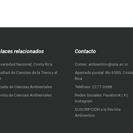
laces relacionados
Contacto
iversidad Nacional, Costa Rica
Correo:
ambientico@una.ac.cr
ultad de Ciencias de la Tierra y el
Apartado postal: 86-3000, Cost
r
Rica
cuela de Ciencias Ambientales
Teléfono:
2277-3688
vista de Ciencias Ambientales
Redes Sociales:
Facebook
|
X
|
Instagram
SUSCRIPCIÓN a la Revista
Ambientico