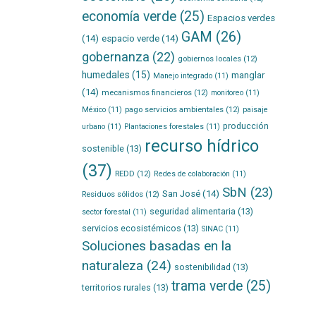
economía verde
(25)
Espacios verdes
GAM
(26)
(14)
espacio verde
(14)
gobernanza
(22)
gobiernos locales
(12)
humedales
(15)
manglar
Manejo integrado
(11)
(14)
mecanismos financieros
(12)
monitoreo
(11)
pago servicios ambientales
(12)
México
(11)
paisaje
producción
urbano
(11)
Plantaciones forestales
(11)
recurso hídrico
sostenible
(13)
(37)
REDD
(12)
Redes de colaboración
(11)
SbN
(23)
San José
(14)
Residuos sólidos
(12)
seguridad alimentaria
(13)
sector forestal
(11)
servicios ecosistémicos
(13)
SINAC
(11)
Soluciones basadas en la
naturaleza
(24)
sostenibilidad
(13)
trama verde
(25)
territorios rurales
(13)