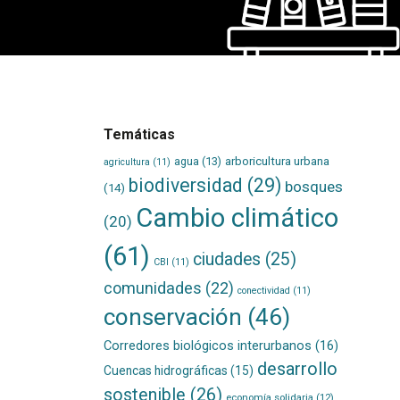
Temáticas
agua
(13)
arboricultura urbana
agricultura
(11)
biodiversidad
(29)
bosques
(14)
Cambio climático
(20)
(61)
ciudades
(25)
CBI
(11)
comunidades
(22)
conectividad
(11)
conservación
(46)
Corredores biológicos interurbanos
(16)
desarrollo
Cuencas hidrográficas
(15)
sostenible
(26)
economía solidaria
(12)