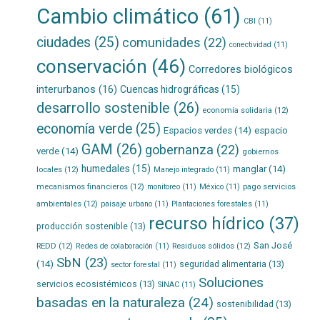
Cambio climático
(61)
CBI
(11)
ciudades
(25)
comunidades
(22)
conectividad
(11)
conservación
(46)
Corredores biológicos
interurbanos
(16)
Cuencas hidrográficas
(15)
desarrollo sostenible
(26)
economía solidaria
(12)
economía verde
(25)
Espacios verdes
(14)
espacio
GAM
(26)
gobernanza
(22)
verde
(14)
gobiernos
humedales
(15)
manglar
(14)
locales
(12)
Manejo integrado
(11)
mecanismos financieros
(12)
pago servicios
monitoreo
(11)
México
(11)
ambientales
(12)
paisaje urbano
(11)
Plantaciones forestales
(11)
recurso hídrico
(37)
producción sostenible
(13)
San José
REDD
(12)
Residuos sólidos
(12)
Redes de colaboración
(11)
SbN
(23)
(14)
seguridad alimentaria
(13)
sector forestal
(11)
Soluciones
servicios ecosistémicos
(13)
SINAC
(11)
basadas en la naturaleza
(24)
sostenibilidad
(13)