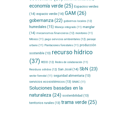
economía verde
(25)
Espacios verdes
GAM
(26)
(14)
espacio verde
(14)
gobernanza
(22)
gobiernos locales
(12)
humedales
(15)
manglar
Manejo integrado
(11)
(14)
mecanismos financieros
(12)
monitoreo
(11)
pago servicios ambientales
(12)
México
(11)
paisaje
producción
urbano
(11)
Plantaciones forestales
(11)
recurso hídrico
sostenible
(13)
(37)
REDD
(12)
Redes de colaboración
(11)
SbN
(23)
San José
(14)
Residuos sólidos
(12)
seguridad alimentaria
(13)
sector forestal
(11)
servicios ecosistémicos
(13)
SINAC
(11)
Soluciones basadas en la
naturaleza
(24)
sostenibilidad
(13)
trama verde
(25)
territorios rurales
(13)