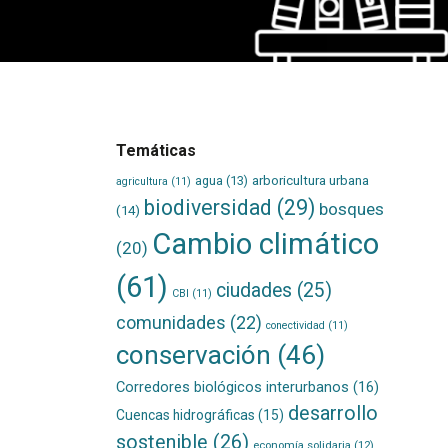
Temáticas
agua
(13)
arboricultura urbana
agricultura
(11)
biodiversidad
(29)
bosques
(14)
Cambio climático
(20)
(61)
ciudades
(25)
CBI
(11)
comunidades
(22)
conectividad
(11)
conservación
(46)
Corredores biológicos interurbanos
(16)
desarrollo
Cuencas hidrográficas
(15)
sostenible
(26)
economía solidaria
(12)