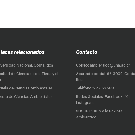
laces relacionados
Contacto
iversidad Nacional, Costa Rica
Correo:
ambientico@una.ac.cr
ultad de Ciencias de la Tierra y el
Apartado postal: 86-3000, Cost
r
Rica
cuela de Ciencias Ambientales
Teléfono:
2277-3688
vista de Ciencias Ambientales
Redes Sociales:
Facebook
|
X
|
Instagram
SUSCRIPCIÓN a la Revista
Ambientico